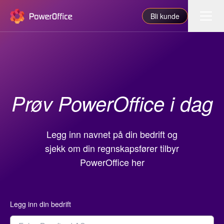
PowerOffice
Bli kunde
Funksjoner
Integrasjoner
Prøv PowerOffice i dag
Priser
Våre partnere
Legg inn navnet på din bedrift og
For regnskapsfører
sjekk om din regnskapsfører tilbyr
Om oss
PowerOffice her
Support
Legg inn din bedrift
Logg inn