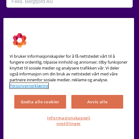
Eller…
Vi bruker informasjonskapsler for å få nettstedet vårt til å
fungere ordentlig, tilpasse innhold og annonser, tilby funksjoner
knyttet til sosiale medier og analysere trafikken vår. Vi deler
også informasjon om din bruk av nettstedet vårt med våre
Prøv PowerOffice gratis i 30-
Prøv PowerOffice
partnere innenfor sosiale medier, reklame og analyse.
dager
Personvernerklæring
Godta alle cookier
Avvis alle
Første gang du skal logge inn?
Fortsett
Informasjonskapseli
nnstillinger