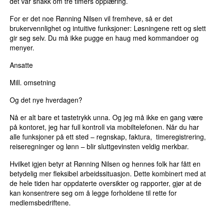
det var snakk om tre timers opplæring.
For er det noe Rønning Nilsen vil fremheve, så er det
brukervennlighet og intuitive funksjoner: Løsningene rett og slett
gir seg selv. Du må ikke pugge en haug med kommandoer og
menyer.
Ansatte
Mill. omsetning
Og det nye hverdagen?
Nå er alt bare et tastetrykk unna. Og jeg må ikke en gang være
på kontoret, jeg har full kontroll via mobiltelefonen. Når du har
alle funksjoner på ett sted – regnskap, faktura, timeregistrering,
reiseregninger og lønn – blir sluttgevinsten veldig merkbar.
Hvilket igjen betyr at Rønning Nilsen og hennes folk har fått en
betydelig mer fleksibel arbeidssituasjon. Dette kombinert med at
de hele tiden har oppdaterte oversikter og rapporter, gjør at de
kan konsentrere seg om å legge forholdene til rette for
medlemsbedriftene.