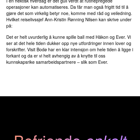
I en hektisk hverdag er det gull verdt at rutinepregede
operasjoner kan automatiseres. Da får man også frigitt tid til å
gjøre det som virkelig betyr noe, komme med råd og veiledning.
Hvilket reiselivssjef Ann-Kristin Rønning Nilsen kan skrive under
på:
Det er helt uvurderlig å kunne spille ball med Håkon og Ever. Vi
ser at det hele tiden dukker opp nye utfordringer innen lover og
forskrifter. Visit Bodø har en klar intensjon om hele tiden å ligge i
forkant og da er vi helt avhengig av å knytte til oss
kunnskapsrike samarbeidspartnere – slik som Ever.