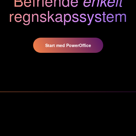
Befriende
enkelt
regnskaps
system
Start med PowerOffice