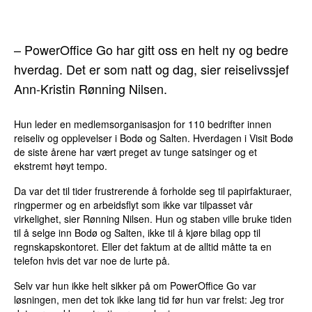
– PowerOffice Go har gitt oss en helt ny og bedre
hverdag. Det er som natt og dag, sier reiselivssjef
Ann-Kristin Rønning Nilsen.
Hun leder en medlemsorganisasjon for 110 bedrifter innen
reiseliv og opplevelser i Bodø og Salten. Hverdagen i Visit Bodø
de siste årene har vært preget av tunge satsinger og et
ekstremt høyt tempo.
Da var det til tider frustrerende å forholde seg til papirfakturaer,
ringpermer og en arbeidsflyt som ikke var tilpasset vår
virkelighet, sier Rønning Nilsen. Hun og staben ville bruke tiden
til å selge inn Bodø og Salten, ikke til å kjøre bilag opp til
regnskapskontoret. Eller det faktum at de alltid måtte ta en
telefon hvis det var noe de lurte på.
Selv var hun ikke helt sikker på om PowerOffice Go var
løsningen, men det tok ikke lang tid før hun var frelst: Jeg tror