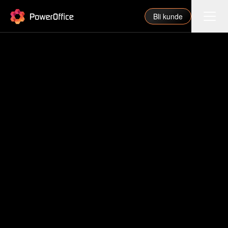
PowerOffice
Bli kunde
Funksjoner
Integrasjoner
Priser
Våre partnere
For regnskapsfører
Om oss
Support
Logg inn