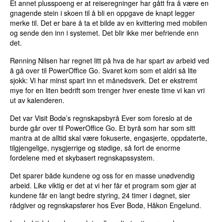
Et annet plusspoeng er at reiseregninger har gått fra å være en
gnagende stein i skoen til å bli en oppgave de knapt legger
merke til. Det er bare å ta et bilde av en kvittering med mobilen
og sende den inn i systemet. Det blir ikke mer befriende enn
det.
Rønning Nilsen har regnet litt på hva de har spart av arbeid ved
å gå over til PowerOffice Go. Svaret kom som et aldri så lite
sjokk: Vi har minst spart inn et månedsverk. Det er ekstremt
mye for en liten bedrift som trenger hver eneste time vi kan vri
ut av kalenderen.
Det var Visit Bodø’s regnskapsbyrå Ever som foreslo at de
burde går over til PowerOffice Go. Et byrå som har som sitt
mantra at de alltid skal være fokuserte, engasjerte, oppdaterte,
tilgjengelige, nysgjerrige og stødige, så fort de enorme
fordelene med et skybasert regnskapssystem.
Det sparer både kundene og oss for en masse unødvendig
arbeid. Like viktig er det at vi her får et program som gjør at
kundene får en langt bedre styring, 24 timer i døgnet, sier
rådgiver og regnskapsfører hos Ever Bodø, Håkon Engelund.