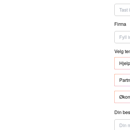
Firma
Velg t
Hjel
Part
Økon
Din bes