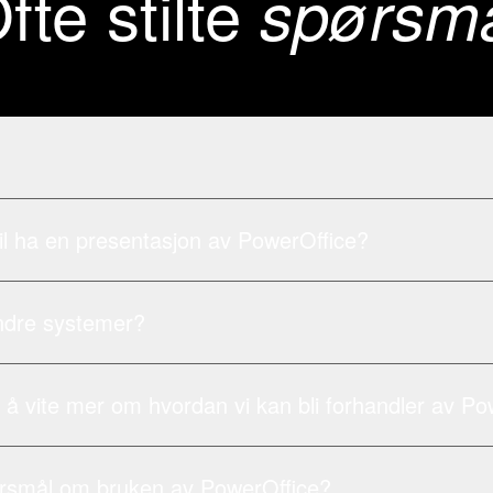
fte stilte
spørsm
il ha en presentasjon av PowerOffice?
ndre systemer?
 å vite mer om hvordan vi kan bli forhandler av Po
ørsmål om bruken av PowerOffice?