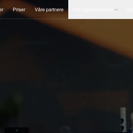
er
Priser
Våre partnere
For regnskapsfører
Om