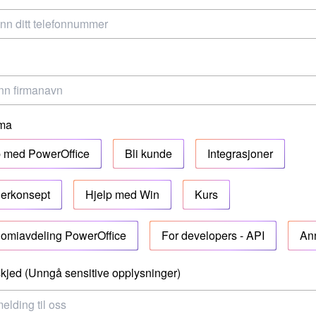
ema
p med PowerOffice
Bli kunde
Integrasjoner
nerkonsept
Hjelp med Win
Kurs
omiavdeling PowerOffice
For developers - API
An
kjed (Unngå sensitive opplysninger)