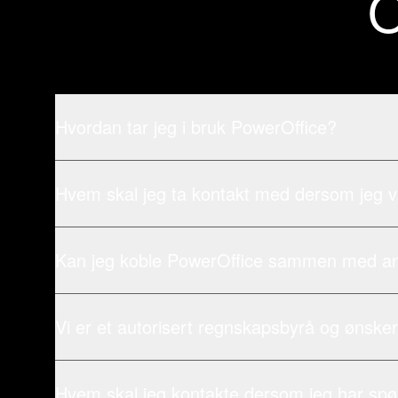
O
Hvordan tar jeg i bruk PowerOffice?
Hvem skal jeg ta kontakt med dersom jeg v
Kan jeg koble PowerOffice sammen med a
Vi er et autorisert regnskapsbyrå og ønsker
Hvem skal jeg kontakte dersom jeg har sp