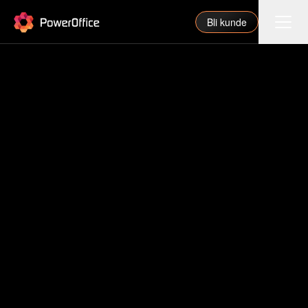
PowerOffice
Bli kunde
Funksjoner
Integrasjoner
Priser
Våre partnere
For regnskapsfører
Om oss
Support
Logg inn