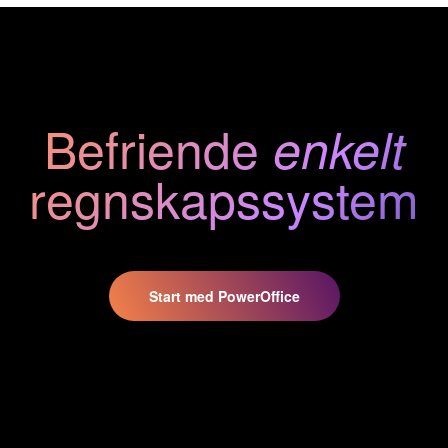
Befriende
enkelt
regnskaps
system
Start med PowerOffice