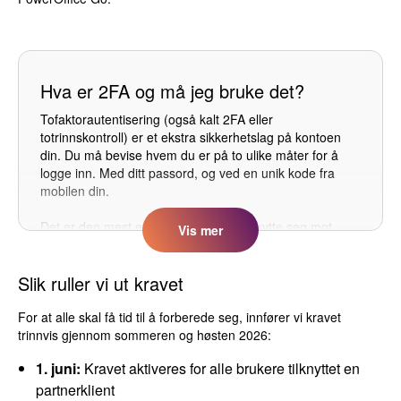
Hva er 2FA og må jeg bruke det?
Tofaktorautentisering (også kalt 2FA eller
totrinnskontroll) er et ekstra sikkerhetslag på kontoen
din. Du må bevise hvem du er på to ulike måter for å
logge inn. Med ditt passord, og ved en unik kode fra
mobilen din.
Det er den mest effektive måten å beskytte seg mot
Vis
mer
digitalt tyveri. I PowerOffice Go vil de fleste brukere få
krav om å bruke 2FA, men vi anbefaler at alle aktiverer
Slik ruller vi ut kravet
det, uavhengig av om de må.
For at alle skal få tid til å forberede seg, innfører vi kravet
trinnvis gjennom sommeren og høsten 2026:
1. juni:
Kravet aktiveres for alle brukere tilknyttet en
partnerklient