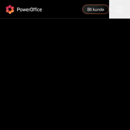
PowerOffice
Bli kunde
Funksjoner
Integrasjoner
Priser
Våre partnere
For regnskapsfører
Om oss
Support
Logg inn