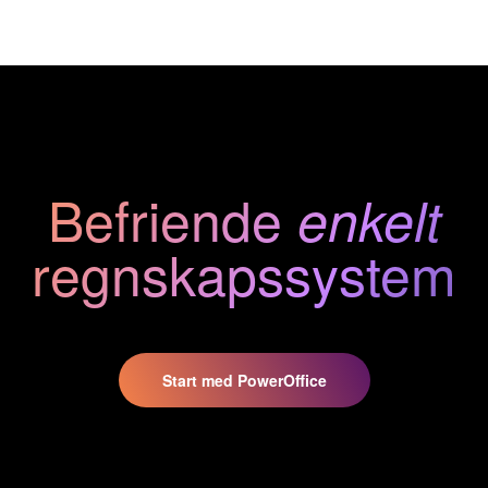
Befriende
enkelt
regnskaps
system
Start med PowerOffice