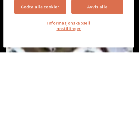
Godta alle cookier
Avvis alle
Informasjonskapseli
nnstillinger