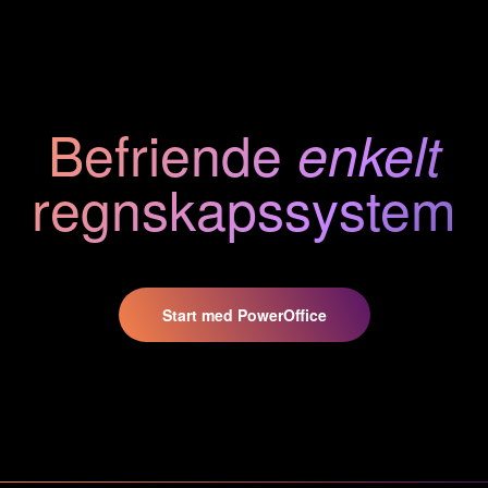
Befriende
enkelt
regnskaps
system
Start med PowerOffice