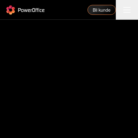
PowerOffice
Bli kunde
Funksjoner
Integrasjoner
Priser
Våre partnere
For regnskapsfører
Om oss
Support
Logg inn