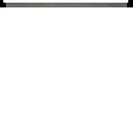
PowerOffice når en historisk milepæl: 100
000 kunder!