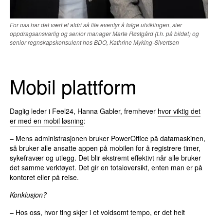
For oss har det vært et aldri så lite eventyr å følge utviklingen, sier
oppdragsansvarlig og senior manager Marte Røstgård (t.h. på bildet) og
senior regnskapskonsulent hos BDO, Kathrine Myking-Sivertsen
Mobil plattform
Daglig leder i Feel24, Hanna Gabler, fremhever
hvor viktig det
er med en mobil løsning
:
– Mens administrasjonen bruker PowerOffice på datamaskinen,
så bruker alle ansatte appen på mobilen for å registrere timer,
sykefravær og utlegg. Det blir ekstremt effektivt når alle bruker
det samme verktøyet. Det gir en totaloversikt, enten man er på
kontoret eller på reise.
Konklusjon?
– Hos oss, hvor ting skjer i et voldsomt tempo, er det helt