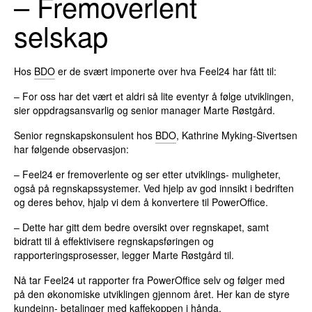
– Fremoverlent
selskap
Hos
BDO
er de svært imponerte over hva Feel24 har fått til:
– For oss har det vært et aldri så lite eventyr å følge utviklingen,
sier oppdragsansvarlig og senior manager Marte Røstgård.
Senior regnskapskonsulent hos
BDO
, Kathrine Myking-Sivertsen
har følgende observasjon:
– Feel24 er fremoverlente og ser etter utviklings- muligheter,
også på regnskapssystemer. Ved hjelp av god innsikt i bedriften
og deres behov, hjalp vi dem å konvertere til PowerOffice.
– Dette har gitt dem bedre oversikt over regnskapet, samt
bidratt til å effektivisere regnskapsføringen og
rapporteringsprosesser, legger Marte Røstgård til.
Nå tar Feel24 ut rapporter fra PowerOffice selv og følger med
på den økonomiske utviklingen gjennom året. Her kan de styre
kundeinn- betalinger med kaffekoppen i hånda.