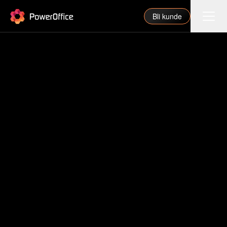
PowerOffice
Bli kunde
Funksjoner
Integrasjoner
Priser
Våre partnere
For regnskapsfører
Om oss
Support
Logg inn