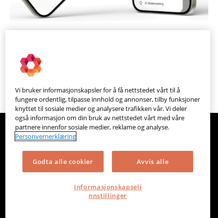
Med mobil-appen har du alltid tallene tilgjengelig. Hos Feel24 bruker alle
ansatte appen for å registrere timer, syke- fravær og utlegg.
Vi bruker informasjonskapsler for å få nettstedet vårt til å
fungere ordentlig, tilpasse innhold og annonser, tilby funksjoner
knyttet til sosiale medier og analysere trafikken vår. Vi deler
også informasjon om din bruk av nettstedet vårt med våre
partnere innenfor sosiale medier, reklame og analyse.
Personvernerklæring
Godta alle cookier
Avvis alle
Befriende
enkelt
Informasjonskapseli
regnskaps
system
nnstillinger