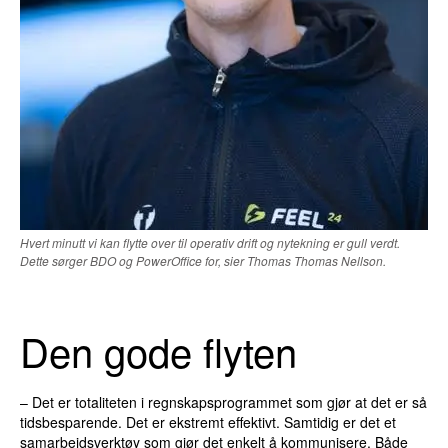
Hvert minutt vi kan flytte over til operativ drift og nytekning er gull verdt.
Dette sørger BDO og PowerOffice for, sier Thomas Thomas Nellson.
Den gode flyten
– Det er totaliteten i regnskapsprogrammet som gjør at det er så
tidsbesparende. Det er ekstremt effektivt. Samtidig er det et
samarbeidsverktøy som gjør det enkelt å kommunisere. Både