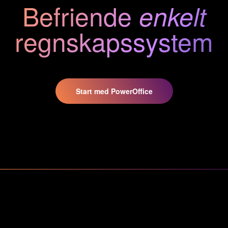
Befriende
enkelt
regnskaps
system
Start med PowerOffice