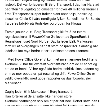
lastebil. Det var forløperen til
Berg Transport
. I dag har Harstad-
bedriften 16 vogntog og omsetter for over 40 millioner kroner i
året. Transportselskapet frakter blant annet olje, bensin og
diesel for Circle K i våre nordligste fylker, Sundolitt for Br. Sunde
fra deres fabrikk på Rødskjær og propan for Flogas.
Første januar 2019 Berg Transport gikk fra å ha intern
regnskapsfører til PowerOffice Go levert av
SpareBank 1
Regnskapshuset Nord-Norge
. Daglig leder Eirik Markussen
forteller at overgangen har gitt store besparelser. Samtidig har
ledelsen fått mye bedre innsikt i virksomhetens økonomi.
– Med PowerOffice Go er vi kommet mye nærmere bedriftens
økonomi. Vi har full oversikt over fakturaer, om de er sendt og
om de er betalt. Vi har også fått bedre innblikk i kostnadene og
er mye mer oppdatert på resultat og drift. PowerOffice Go er
veldig oversiktlig med gode rapporter og dashboards, sier
Markussen.
Daglig leder Eirik Markussen i Berg transport.
Han forteller at de ansatte ikke har den store
økonomiutdanningen selv om et par har noe. Derfor satte han i
starten stor pris på at om noe ble gjort feil i systemet, var det