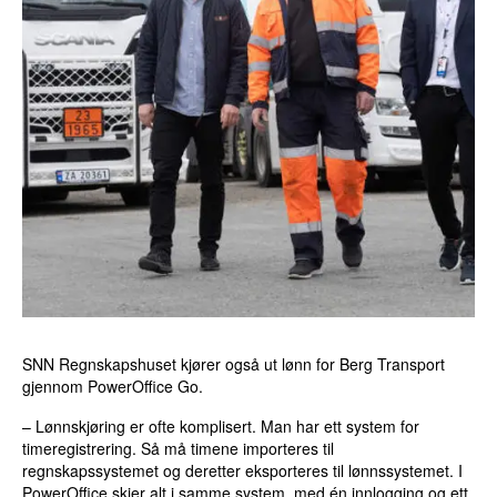
SNN Regnskapshuset kjører også ut lønn for Berg Transport
gjennom PowerOffice Go.
– Lønnskjøring er ofte komplisert. Man har ett system for
timeregistrering. Så må timene importeres til
regnskapssystemet og deretter eksporteres til lønnssystemet. I
PowerOffice skjer alt i samme system, med én innlogging og ett