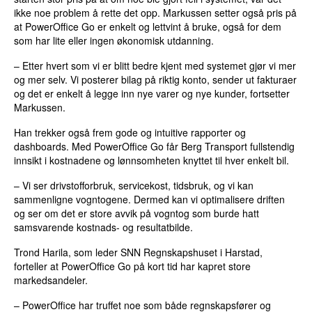
ikke noe problem å rette det opp. Markussen setter også pris på
at PowerOffice Go er enkelt og lettvint å bruke, også for dem
som har lite eller ingen økonomisk utdanning.
– Etter hvert som vi er blitt bedre kjent med systemet gjør vi mer
og mer selv. Vi posterer bilag på riktig konto, sender ut fakturaer
og det er enkelt å legge inn nye varer og nye kunder, fortsetter
Markussen.
Han trekker også frem gode og intuitive rapporter og
dashboards. Med PowerOffice Go får Berg Transport fullstendig
innsikt i kostnadene og lønnsomheten knyttet til hver enkelt bil.
– Vi ser drivstofforbruk, servicekost, tidsbruk, og vi kan
sammenligne vogntogene. Dermed kan vi optimalisere driften
og ser om det er store avvik på vogntog som burde hatt
samsvarende kostnads- og resultatbilde.
Trond Harila, som leder SNN Regnskapshuset i Harstad,
forteller at PowerOffice Go på kort tid har kapret store
markedsandeler.
– PowerOffice har truffet noe som både regnskapsfører og