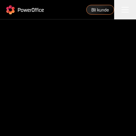
PowerOffice
Bli kunde
Funksjoner
Integrasjoner
Priser
Våre partnere
For regnskapsfører
Om oss
Support
Logg inn