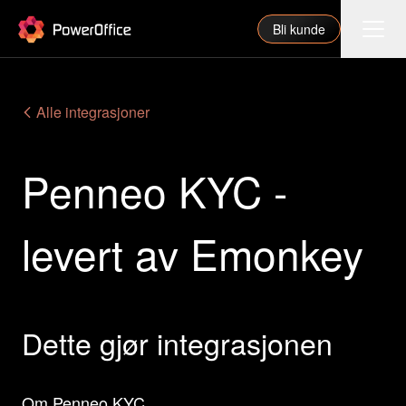
PowerOffice
Bli kunde
Funksjoner
Alle integrasjoner
Integrasjoner
Penneo KYC -
Priser
Våre partnere
levert av Emonkey
For regnskapsfører
Om oss
Support
Dette gjør integrasjonen
Logg inn
Om Penneo KYC