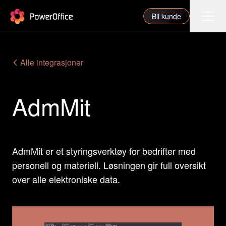
PowerOffice
Bli kunde
Funksjoner
Alle integrasjoner
Integrasjoner
AdmMit
Priser
Våre partnere
For regnskapsfører
AdmMit er et styringsverktøy for bedrifter med
Om oss
personell og materiell. Løsningen gir full oversikt
Support
over alle elektroniske data.
Logg inn