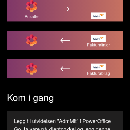
Ansatte
Fakturalinjer
Fakturabilag
Kom i gang
Legg til utvidelsen "AdmMit" i PowerOffice
Go, ta vare på klientnøkkel og legg denne