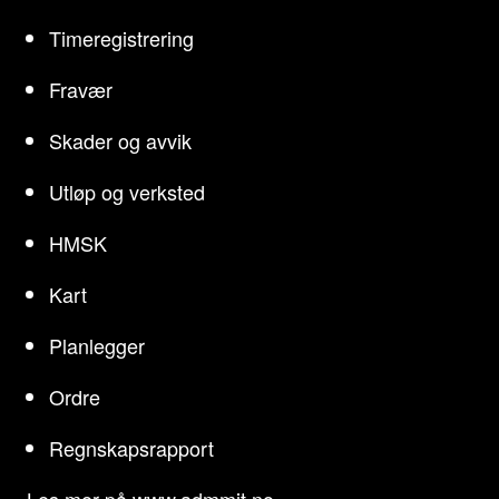
Timeregistrering
Fravær
Skader og avvik
Utløp og verksted
HMSK
Kart
Planlegger
Ordre
Regnskapsrapport
Les mer på
www.admmit.no