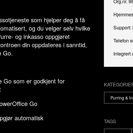
Org.nr. 
Hjemmes
ssotjeneste som hjelper deg å få
tomatisert, og du velger selv hvilke
Support:
Purre- og inkasso oppgjøret
Telefon s
kontroen din oppdateres i sanntid,
e Go.
Integrert 
e Go som er godkjent for
KATEGORIE
t
Purring & I
 PowerOffice Go
pgjør automatisk
TAGS