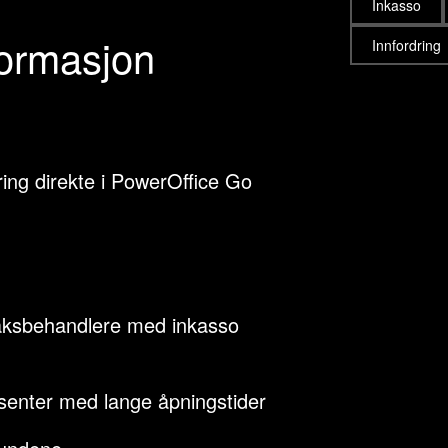
Inkasso
formasjon
Innfordring
rring direkte i PowerOffice Go
saksbehandlere med inkasso
senter med lange åpningstider