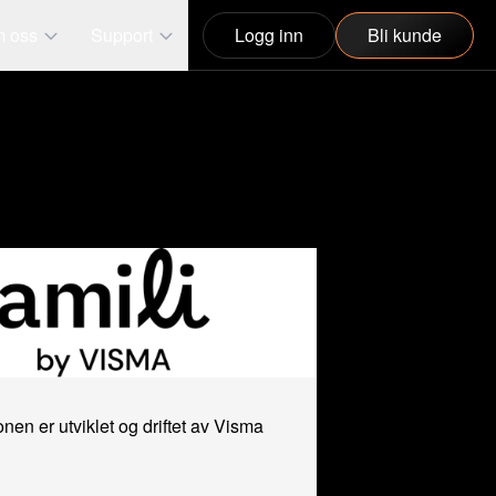
 oss
Support
Logg inn
Bli kunde
onen er utviklet og driftet av Visma