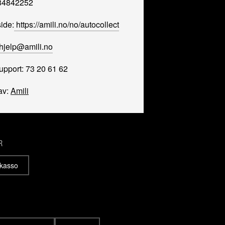
984842252
ide:
https://amili.no/no/autocollect
hjelp@amili.no
upport: 73 20 61 62
av:
Amili
R
nkasso