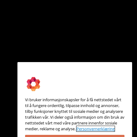
Vi bruker informasjonskapsler for å få nettstedet vårt
til å fungere ordentlig, tilpasse innhold og annonser,
tilby funksjoner knyttet til sosiale medier og analysere
trafikken vår. Vi deler også informasjon om din bruk av
nettstedet vårt med våre partnere innenfor sosiale
medier, reklame og analyse.
Personvernerklæring