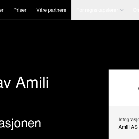
er
Priser
Våre partnere
For regnskapsfører
Om
av Amili
rasjonen
Integrasj
Amili AS