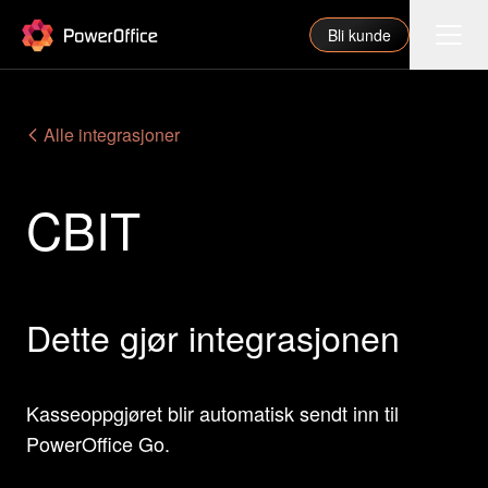
PowerOffice
Bli kunde
Funksjoner
Alle integrasjoner
Integrasjoner
CBIT
Priser
Våre partnere
For regnskapsfører
Dette gjør integrasjonen
Om oss
Support
Kasseoppgjøret blir automatisk sendt inn til
PowerOffice Go.
Logg inn