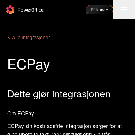
PowerOffice
Bli kunde
Funksjoner
Alle integrasjoner
Integrasjoner
ECPay
Priser
Våre partnere
For regnskapsfører
Dette gjør integrasjonen
Om oss
Support
Om ECPay
ECPay sin kostnadsfrie integrasjon sørger for at
Logg inn
dine ubetalte fakturaer blir fulgt opp via vår