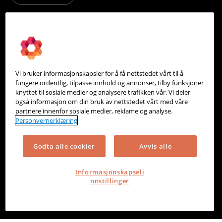
PowerOffice
Om oss
Partneroversikt
Vi bruker informasjonskapsler for å få nettstedet vårt til å
Integrasjoner
fungere ordentlig, tilpasse innhold og annonser, tilby funksjoner
knyttet til sosiale medier og analysere trafikken vår. Vi deler
Hjelpesenter
også informasjon om din bruk av nettstedet vårt med våre
partnere innenfor sosiale medier, reklame og analyse.
Kontakt oss
Personvernerklæring
Personvern
Godta alle cookier
Avvis alle
Informasjonskapsler
Informasjonskapseli
nnstillinger