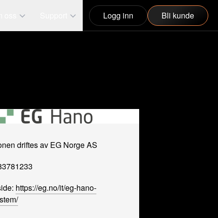
 oss
Support
Logg inn
Bli kunde
jonen driftes av EG Norge AS
983781233
ide:
https://eg.no/it/eg-hano-
ystem/