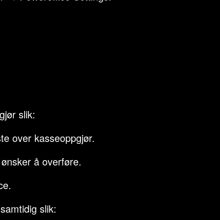
jør slik:
te over kasseoppgjør.
 ønsker å overføre.
ce.
samtidig slik: