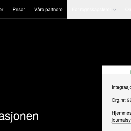
er
Priser
Våre partnere
For regnskapsfører
Om
Integras
Org.nr: 
rasjonen
Hjemmes
journals