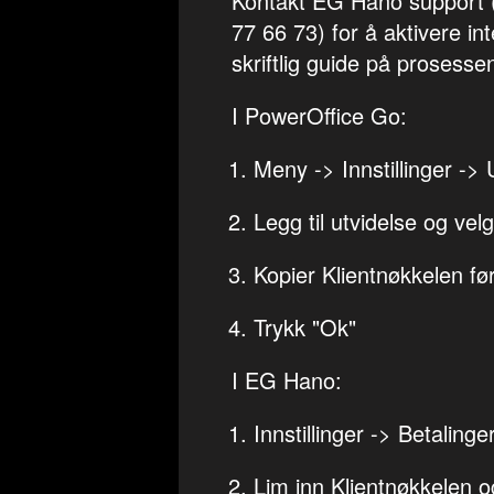
Kontakt EG Hano support 
77 66 73) for å aktivere i
skriftlig guide på prosesse
I PowerOffice Go:
Meny -> Innstillinger -> 
Legg til utvidelse og ve
Kopier Klientnøkkelen før
Trykk "Ok"
I EG Hano:
Innstillinger -> Betaling
Lim inn Klientnøkkelen og