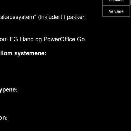
Velvære
nskapssystem" (inkludert i pakken
llom EG Hano og PowerOffice Go
ellom systemene:
typene:
on: