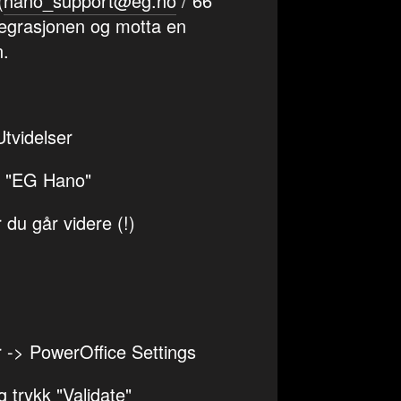
(
hano_support@eg.no
/ 66
ntegrasjonen og motta en
n.
Utvidelser
lg "EG Hano"
 du går videre (!)
er -> PowerOffice Settings
 trykk "Validate"