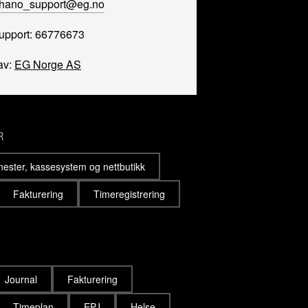
hano_support@eg.no
support: 66776673
av:
EG Norge AS
R
enester, kassesystem og nettbutikk
Fakturering
Timeregistrering
Journal
Fakturering
Timeplan
EPJ
Helse