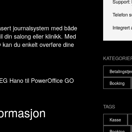
Support:
Telefon 
asert journalsystem med både
Integrert 
l din salong eller klinikk. Med
 kan du enkelt overføre dine
KATEGORIE
Betalingstj
 EG Hano til PowerOffice GO
Booking
TAGS
formasjon
Kasse
Booking