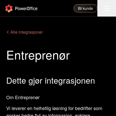
PowerOffice
Bli kunde
Funksjoner
Alle integrasjoner
Integrasjoner
Entreprenør
Priser
Våre partnere
For regnskapsfører
Dette gjør integrasjonen
Om oss
Support
Om Entreprenør
Vi leverer en helhetlig løsning for bedrifter som
Logg inn
ønsker bedre flyt av informasjon, enklere