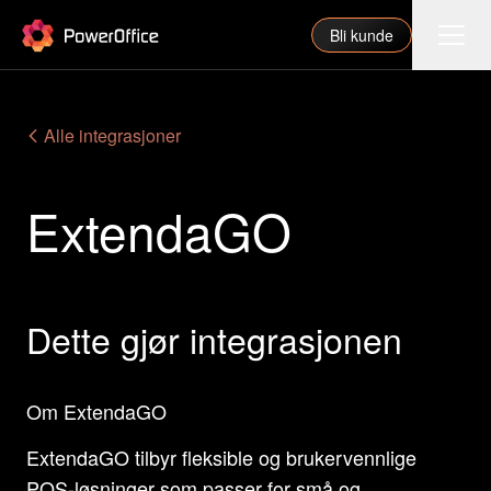
PowerOffice
Bli kunde
Funksjoner
Alle integrasjoner
Integrasjoner
ExtendaGO
Priser
Våre partnere
For regnskapsfører
Dette gjør integrasjonen
Om oss
Support
Om ExtendaGO
ExtendaGO tilbyr fleksible og brukervennlige
Logg inn
POS-løsninger som passer for små og