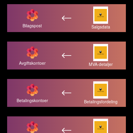
Bilagspost
Salgsdata
Avgiftskontoer
MVA-detaljer
Betalingskontoer
Betalingsfordeling