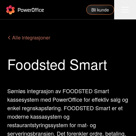
PowerOffice
Bli kunde
Funksjoner
Alle integrasjoner
Integrasjoner
Foodsted Smart
Priser
Våre partnere
For regnskapsfører
Sømløs integrasjon av FOODSTED Smart
Om oss
kassesystem med PowerOffice for effektiv salg og
Support
enkel regnskapsføring. FOODSTED Smart er et
moderne kassasystem og
restaurantstyringssystem for mat- og
Logg inn
serveringsbransjen. Det forenkler ordre, betaling,