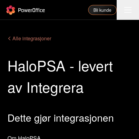
PowerOffice
Bli kunde
Funksjoner
Alle integrasjoner
Integrasjoner
HaloPSA - levert
Priser
Våre partnere
av Integrera
For regnskapsfører
Om oss
Support
Dette gjør integrasjonen
Logg inn
Om HaloPSA