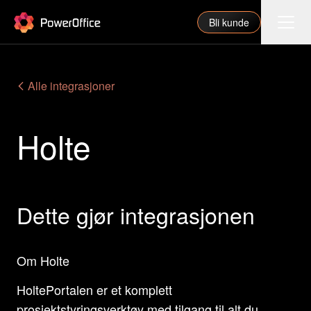
PowerOffice
Bli kunde
Funksjoner
Alle integrasjoner
Integrasjoner
Holte
Priser
Våre partnere
For regnskapsfører
Dette gjør integrasjonen
Om oss
Support
Om Holte
HoltePortalen er et komplett
Logg inn
prosjektstyringsverktøy med tilgang til alt du