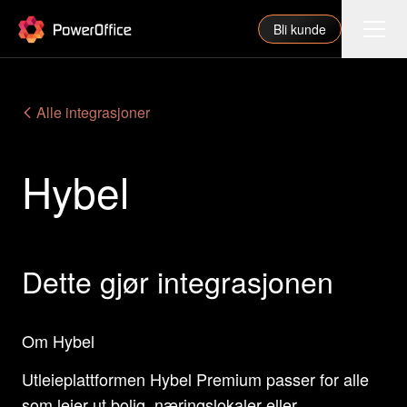
PowerOffice
Bli kunde
Funksjoner
Alle integrasjoner
Integrasjoner
Hybel
Priser
Våre partnere
For regnskapsfører
Dette gjør integrasjonen
Om oss
Support
Om Hybel
Utleieplattformen Hybel Premium passer for alle
Logg inn
som leier ut bolig, næringslokaler eller