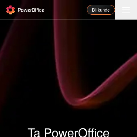
PowerOffice
Bli kunde
Funksjoner
Integrasjoner
Priser
Våre partnere
For regnskapsfører
Om oss
Support
Ta PowerOffice
Logg inn