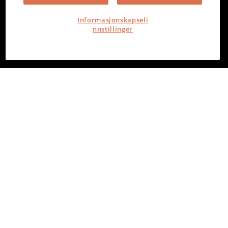
Informasjonskapseli
nnstillinger
PowerOffice
Torvgata 2, 8006 Bodø
Org. nr. 980 386 465