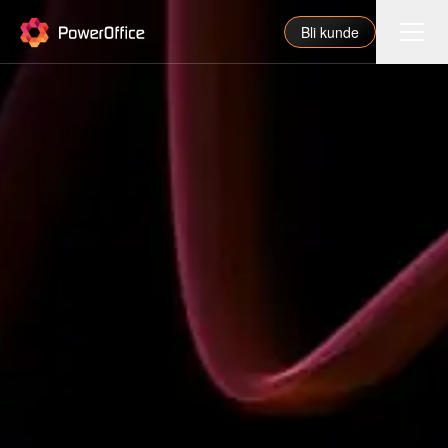
PowerOffice
Bli kunde
Funksjoner
Integrasjoner
Priser
Våre partnere
For regnskapsfører
Om oss
Support
Logg inn