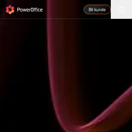
PowerOffice
Bli kunde
Funksjoner
Integrasjoner
Priser
Våre partnere
For regnskapsfører
Om oss
Support
Logg inn