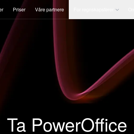
er
Priser
Våre partnere
For regnskapsfører
Om
Ta PowerOffice