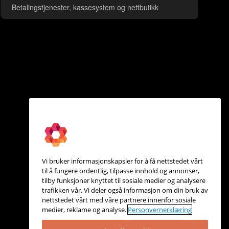
Betalingstjenester, kassesystem og nettbutikk
Vi bruker informasjonskapsler for å få nettstedet vårt
til å fungere ordentlig, tilpasse innhold og annonser,
tilby funksjoner knyttet til sosiale medier og analysere
trafikken vår. Vi deler også informasjon om din bruk av
nettstedet vårt med våre partnere innenfor sosiale
medier, reklame og analyse.
Personvernerklæring