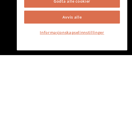
Godta alle cookier
Avvis alle
Informasjonskapselinnstillinger