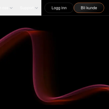
 oss
Support
Logg inn
Bli kunde