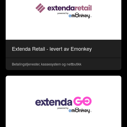
Extenda Retail - levert av Emonkey
Betalingstjenester, kassesystem og nettbutikk