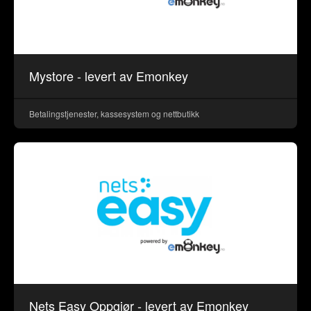
Mystore - levert av Emonkey
Betalingstjenester, kassesystem og nettbutikk
Nets Easy Oppgjør - levert av Emonkey