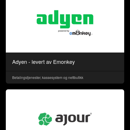
Adyen - levert av Emonkey
Betalingstjenester, kassesystem og nettbutikk