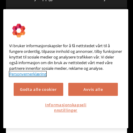
Betalingstjenester, kassesystem og nettbutikk
Vi bruker informasjonskapsler for å få nettstedet vårt til å
fungere ordentlig, tilpasse innhold og annonser, tilby funksjoner
knyttet til sosiale medier og analysere trafikken vår. Vi deler
også informasjon om din bruk av nettstedet vårt med våre
partnere innenfor sosiale medier, reklame og analyse.
Personvernerklæring
Godta alle cookier
Avvis alle
Nets-Teller - levert av Emonkey
Informasjonskapseli
nnstillinger
Betalingstjenester, kassesystem og nettbutikk