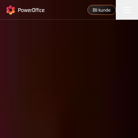
PowerOffice
Bli kunde
Funksjoner
Integrasjoner
Priser
Våre partnere
For regnskapsfører
Om oss
Support
Logg inn