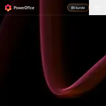
PowerOffice
Bli kunde
Funksjoner
Integrasjoner
Priser
Våre partnere
For regnskapsfører
Om oss
Support
Logg inn