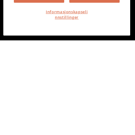
Informasjonskapseli
nnstillinger
PowerOffice
Torvgata 2, 8006 Bodø
Org. nr. 980 386 465