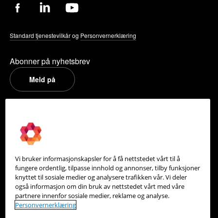
Standard tjenestevilkår
og
Personvernerklæring
Abonner på nyhetsbrev
Meld på
PowerOffice
Om oss
Partneroversikt
Vi bruker informasjonskapsler for å få nettstedet vårt til å
Integrasjoner
fungere ordentlig, tilpasse innhold og annonser, tilby funksjoner
knyttet til sosiale medier og analysere trafikken vår. Vi deler
Hjelpesenter
også informasjon om din bruk av nettstedet vårt med våre
partnere innenfor sosiale medier, reklame og analyse.
Kontakt oss
Personvernerklæring
Personvern