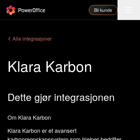
PowerOffice
Bli kunde
Funksjoner
Alle integrasjoner
Integrasjoner
Klara Karbon
Priser
Våre partnere
For regnskapsfører
Dette gjør integrasjonen
Om oss
Support
Om Klara Karbon
Klara Karbon er et avansert
Logg inn
karbonregnskapssystem som hjelper bedrifter