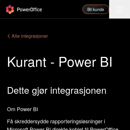
PowerOffice
Bli kunde
Funksjoner
Alle integrasjoner
Integrasjoner
Kurant - Power BI
Priser
Våre partnere
For regnskapsfører
Dette gjør integrasjonen
Om oss
Support
Om Power BI
Få skreddersydde rapporteringsløsninger i
Logg inn
Microsoft Power BI direkte koblet til PowerOffice.