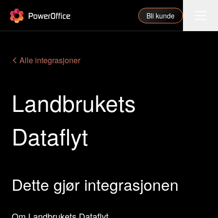
PowerOffice
Bli kunde
Funksjoner
Alle integrasjoner
Integrasjoner
Landbrukets
Priser
Våre partnere
Dataflyt
For regnskapsfører
Om oss
Support
Dette gjør integrasjonen
Logg inn
Om Landbrukets Dataflyt