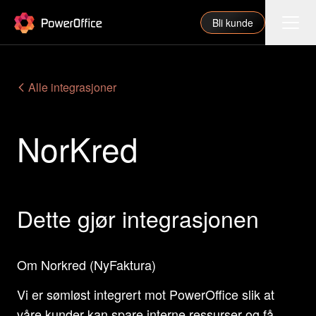
PowerOffice
Bli kunde
Funksjoner
Alle integrasjoner
Integrasjoner
NorKred
Priser
Våre partnere
For regnskapsfører
Dette gjør integrasjonen
Om oss
Support
Om Norkred (NyFaktura)
Vi er sømløst integrert mot PowerOffice slik at
Logg inn
våre kunder kan spare interne ressurser og få