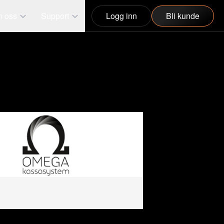
 oss
Support
Logg inn
Bli kunde