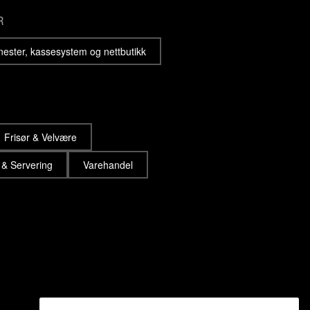
R
enester, kassesystem og nettbutikk
Frisør & Velvære
 & Servering
Varehandel