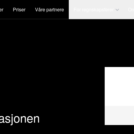
er
Priser
Våre partnere
For regnskapsfører
Om
rasjonen