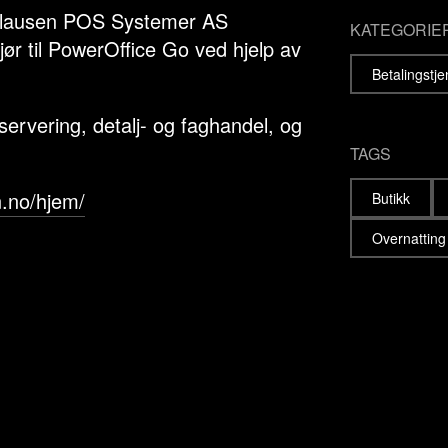
Clausen POS Systemer AS
KATEGORIE
ør til PowerOffice Go ved hjelp av
Betalingstj
 servering, detalj- og faghandel, og
TAGS
n.no/hjem/
Butikk
Overnatting