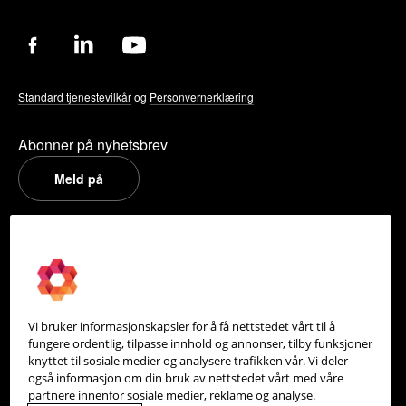
Standard tjenestevilkår
og
Personvernerklæring
Abonner på nyhetsbrev
Meld på
PowerOffice
Om oss
Partneroversikt
Vi bruker informasjonskapsler for å få nettstedet vårt til å
Integrasjoner
fungere ordentlig, tilpasse innhold og annonser, tilby funksjoner
knyttet til sosiale medier og analysere trafikken vår. Vi deler
Hjelpesenter
også informasjon om din bruk av nettstedet vårt med våre
partnere innenfor sosiale medier, reklame og analyse.
Kontakt oss