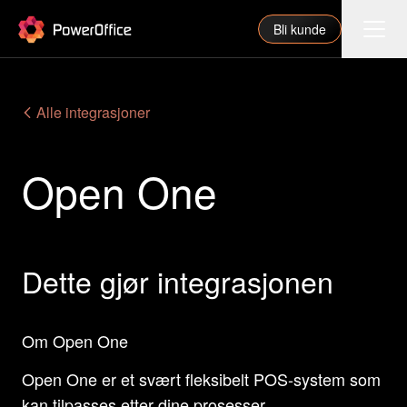
PowerOffice
Bli kunde
Funksjoner
Alle integrasjoner
Integrasjoner
Open One
Priser
Våre partnere
For regnskapsfører
Dette gjør integrasjonen
Om oss
Support
Om Open One
Open One er et svært fleksibelt POS-system som
Logg inn
kan tilpasses etter dine prosesser,