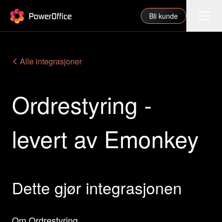
PowerOffice
Bli kunde
Funksjoner
Alle integrasjoner
Integrasjoner
Ordrestyring -
Priser
Våre partnere
levert av Emonkey
For regnskapsfører
Om oss
Support
Dette gjør integrasjonen
Logg inn
Om Ordrestyring