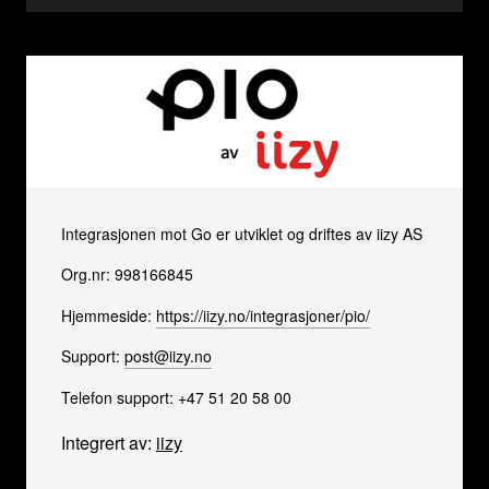
Integrasjonen mot Go er utviklet og driftes av iizy AS
Org.nr: 998166845
Hjemmeside:
https://iizy.no/integrasjoner/pio/
Support:
post@iizy.no
Telefon support: +47 51 20 58 00
Integrert av:
iizy