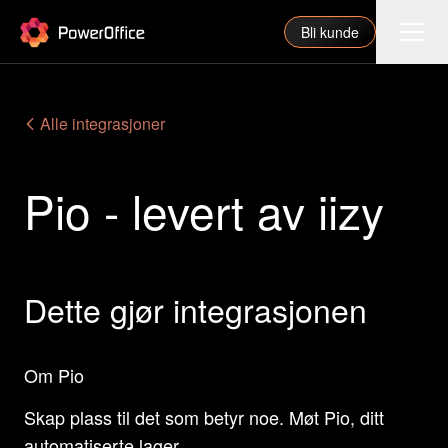
PowerOffice
Bli kunde
Funksjoner
Alle integrasjoner
Integrasjoner
Pio - levert av iizy
Priser
Våre partnere
For regnskapsfører
Dette gjør integrasjonen
Om oss
Support
Om Pio
Skap plass til det som betyr noe. Møt Pio, ditt
Logg inn
automatiserte lager.