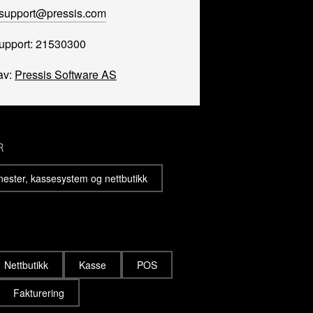
support@pressis.com
support: 21530300
av:
Pressis Software AS
R
enester, kassesystem og nettbutikk
Nettbutikk
Kasse
POS
Fakturering