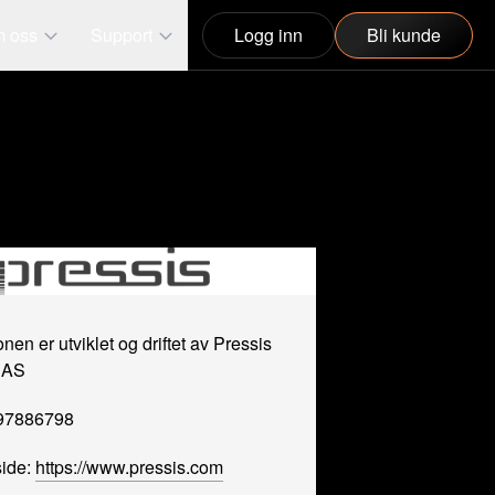
 oss
Support
Logg inn
Bli kunde
onen er utviklet og driftet av Pressis
 AS
997886798
ide:
https://www.pressis.com