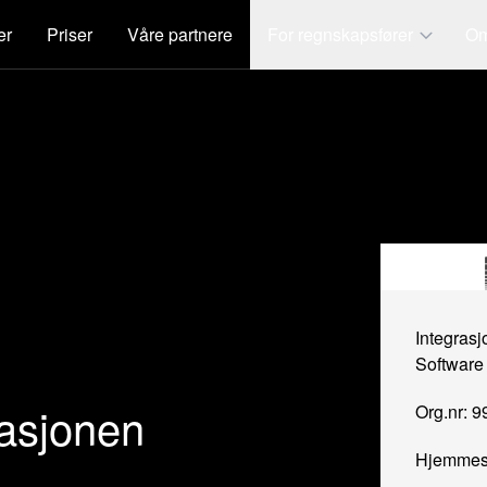
er
Priser
Våre partnere
For regnskapsfører
Om
Integrasj
Software
rasjonen
Org.nr: 
Hjemmes