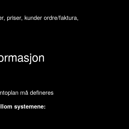
r, priser, kunder ordre/faktura,
formasjon
ontoplan må defineres
ellom systemene: