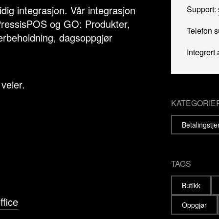
ig integrasjon. Vår integrasjon
Support:
a PressisPOS og GO: Produkter,
Telefon 
gerbeholdning, dagsoppgjør
Integrert 
veier.
KATEGORIE
Betalingstj
TAGS
Butikk
ffice
Oppgjør