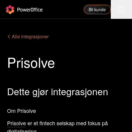
PowerOffice
Bli kunde
Funksjoner
Alle integrasjoner
Integrasjoner
Prisolve
Priser
Våre partnere
For regnskapsfører
Dette gjør integrasjonen
Om oss
Support
Om Prisolve
Prisolve
er et fintech selskap med fokus på
Logg inn
digitalisering