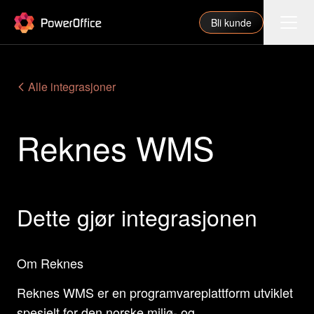
PowerOffice
Bli kunde
Funksjoner
Alle integrasjoner
Integrasjoner
Reknes WMS
Priser
Våre partnere
For regnskapsfører
Dette gjør integrasjonen
Om oss
Support
Om Reknes
Reknes WMS er en programvareplattform utviklet
Logg inn
spesielt for den norske miljø- og