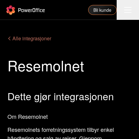
PowerOffice
Bli kunde
Funksjoner
Alle integrasjoner
Integrasjoner
Resemolnet
Priser
Våre partnere
For regnskapsfører
Dette gjør integrasjonen
Om oss
Support
Om Resemolnet
Resemolnets forretningssystem tilbyr enkel
Logg inn
håndtering og salg av reiser. Gjennom