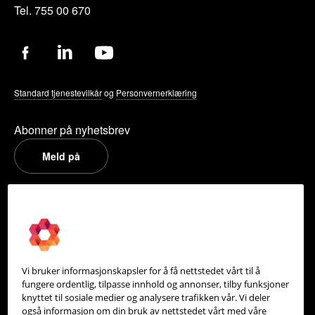
Tel. 755 00 670
Standard tjenestevilkår
og
Personvernerklæring
Abonner på nyhetsbrev
Meld på
PowerOffice
Om oss
Partneroversikt
Vi bruker informasjonskapsler for å få nettstedet vårt til å
Integrasjoner
fungere ordentlig, tilpasse innhold og annonser, tilby funksjoner
knyttet til sosiale medier og analysere trafikken vår. Vi deler
Hjelpesenter
også informasjon om din bruk av nettstedet vårt med våre