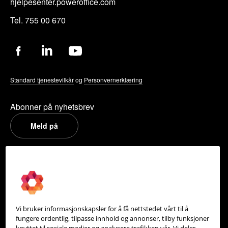
hjelpesenter.poweroffice.com
Tel. 755 00 670
Standard tjenestevilkår
og
Personvernerklæring
Abonner på nyhetsbrev
Meld på
PowerOffice
Om oss
Partneroversikt
Vi bruker informasjonskapsler for å få nettstedet vårt til å
Integrasjoner
fungere ordentlig, tilpasse innhold og annonser, tilby funksjoner
knyttet til sosiale medier og analysere trafikken vår. Vi deler