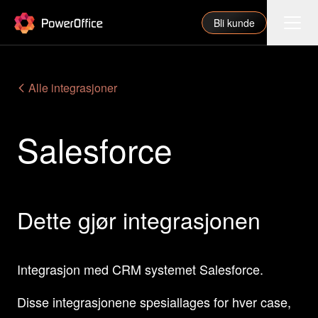
PowerOffice
Bli kunde
Funksjoner
Alle integrasjoner
Integrasjoner
Salesforce
Priser
Våre partnere
For regnskapsfører
Dette gjør integrasjonen
Om oss
Support
Integrasjon med CRM systemet Salesforce.
Disse integrasjonene spesiallages for hver case,
Logg inn