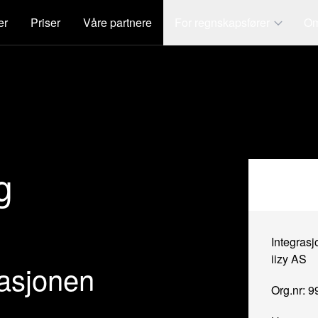
er
Priser
Våre partnere
For regnskapsfører
Om
g
Integrasj
iizy AS
rasjonen
Org.nr: 