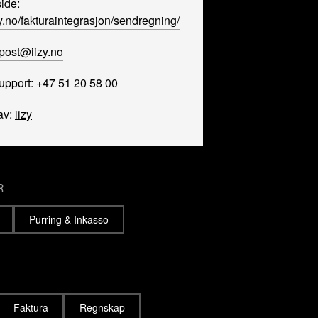
ide:
izy.no/fakturaintegrasjon/sendregning/
post@iizy.no
upport: +47 51 20 58 00
av:
iizy
R
Purring & Inkasso
Faktura
Regnskap