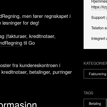
Hjemmes
https://i
Regning, men fører regnskapet i
Support:
 løsninger for deg!
Telefon s
ag (fakturaer, kreditnotaer,
Integrert 
ndRegning
til Go
KATEGORIE
poster fra kundereskontroen i
reditnotaer, betalinger, purringer
Fakturering
TAGS
formasjon
Betaling