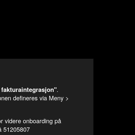
y fakturaintegrasjon"
.
sjonen defineres via Meny >
or videre onboarding på
på 51205807