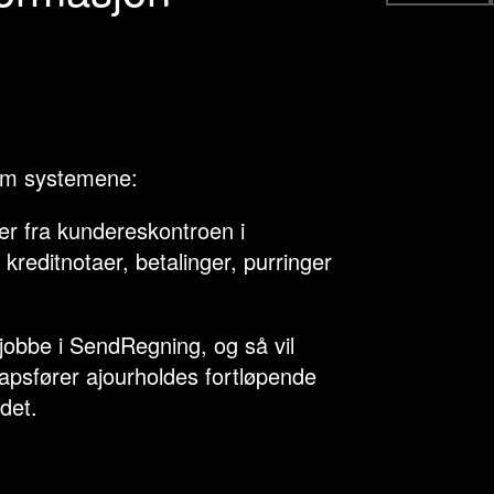
lom systemene:
ter fra kundereskontroen i
reditnotaer, betalinger, purringer
å jobbe i SendRegning, og så vil
psfører ajourholdes fortløpende
det.