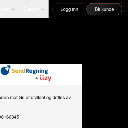
 oss
Support
Logg inn
Bli kunde
onen mot Go er utviklet og driftes av
998166845