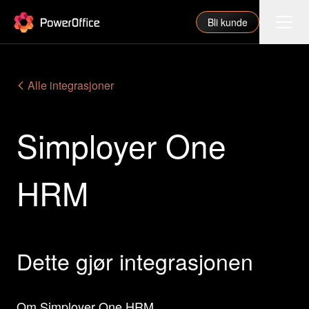
PowerOffice
Bli kunde
Funksjoner
Alle integrasjoner
Integrasjoner
Simployer One
Priser
Våre partnere
HRM
For regnskapsfører
Om oss
Support
Dette gjør integrasjonen
Logg inn
Om Simployer One HRM