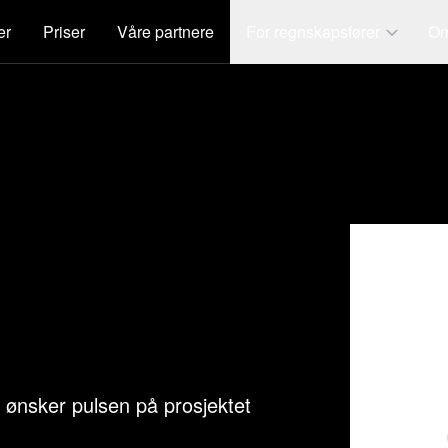
er
Priser
Våre partnere
For regnskapsfører
Om
 ønsker pulsen på prosjektet