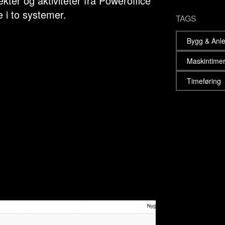
kter og aktiviteter fra Poweroffice
e i to systemer.
TAGS
Bygg & Anl
Maskintime
Timeføring