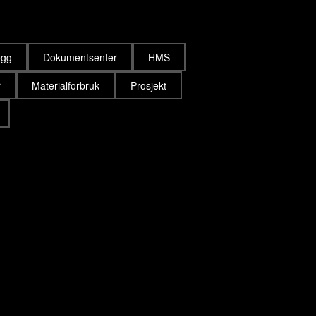
egg
Dokumentsenter
HMS
r
Materialforbruk
Prosjekt