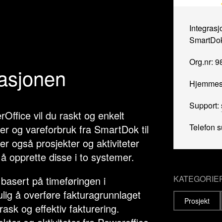
Integrasjo
SmartDo
Org.nr: 
rasjonen
Hjemmes
Support:
Office vil du raskt og enkelt
Telefon 
er og vareforbruk fra SmartDok til
r også prosjekter og aktiviteter
r å opprette disse i to systemer.
KATEGORIE
basert på timeføringen i
ig å overføre fakturagrunnlaget
Prosjekt
rask og effektiv fakturering.