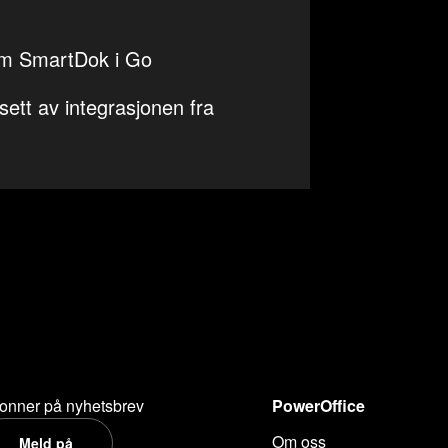
om SmartDok i Go
ett av integrasjonen fra
onner på nyhetsbrev
PowerOffice
Om oss
Meld på