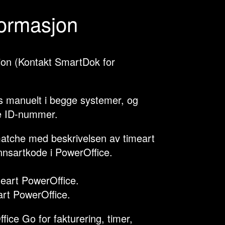
formasjon
jon (Kontakt SmartDok for
s manuelt i begge systemer, og
 ID-nummer.
matche med beskrivelsen av timeart
ønnsartkode i PowerOffice.
eart PowerOffice.
art PowerOffice.
ice Go for fakturering, timer,