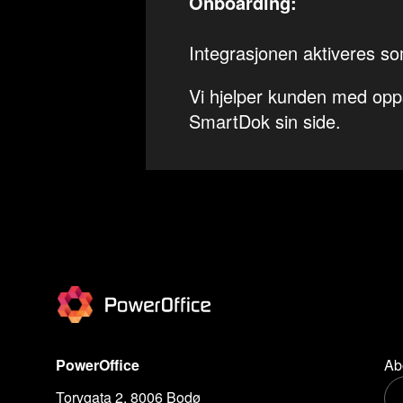
Onboarding:
Integrasjonen aktiveres s
Vi hjelper kunden med opps
SmartDok sin side.
PowerOffice
Ab
Torvgata 2, 8006 Bodø