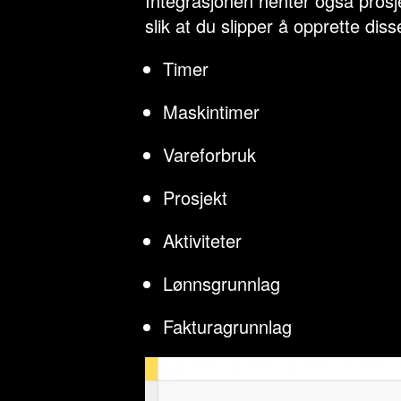
Integrasjonen henter også prosje
slik at du slipper å opprette diss
Timer
Maskintimer
Vareforbruk
Prosjekt
Aktiviteter
Lønnsgrunnlag
Fakturagrunnlag