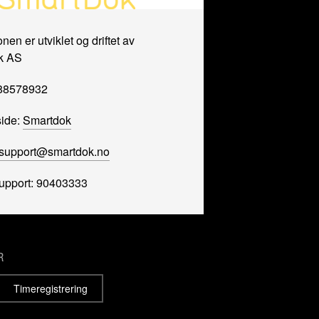
nen er utviklet og driftet av
k AS
988578932
ide:
Smartdok
support@smartdok.no
support: 90403333
R
Timeregistrering