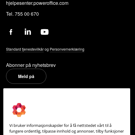
hjelpesenter.poweroffice.com
Tel. 755 00 670
Standard tjenestevilkår
og
Personvernerklæring
Abonner på nyhetsbrev
Meld på
PowerOffice
Om oss
Partneroversikt
Vi bruker informasjonskapsler for å få nettstedet vårt til å
Integrasjoner
fungere ordentlig, tilpasse innhold og annonser, tilby funksjoner