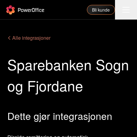
PowerOffice
Bli kunde
Funksjoner
Alle integrasjoner
Integrasjoner
Sparebanken Sogn
Priser
Våre partnere
og Fjordane
For regnskapsfører
Om oss
Support
Dette gjør integrasjonen
Logg inn