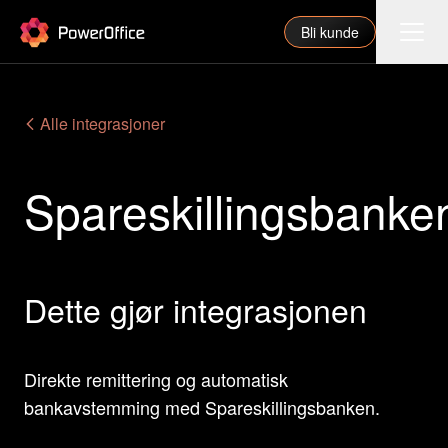
PowerOffice
Bli kunde
Funksjoner
Alle integrasjoner
Integrasjoner
Spareskillingsbanke
Priser
Våre partnere
For regnskapsfører
Dette gjør integrasjonen
Om oss
Support
Direkte remittering og automatisk
bankavstemming med Spareskillingsbanken.
Logg inn