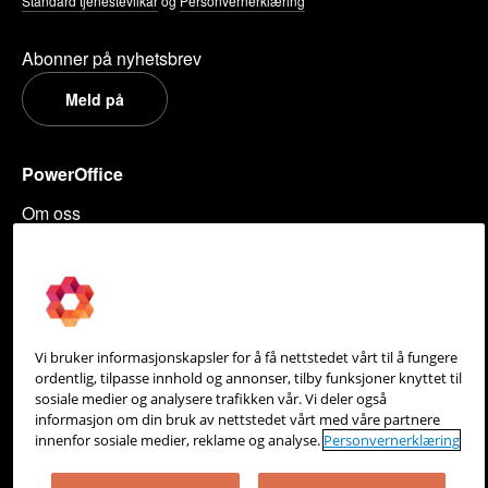
Standard tjenestevilkår
og
Personvernerklæring
Abonner på nyhetsbrev
Meld på
PowerOffice
Om oss
Partneroversikt
Integrasjoner
Hjelpesenter
Vi bruker informasjonskapsler for å få nettstedet vårt til å fungere
Kontakt oss
ordentlig, tilpasse innhold og annonser, tilby funksjoner knyttet til
sosiale medier og analysere trafikken vår. Vi deler også
Personvern
informasjon om din bruk av nettstedet vårt med våre partnere
innenfor sosiale medier, reklame og analyse.
Personvernerklæring
Informasjonskapsler