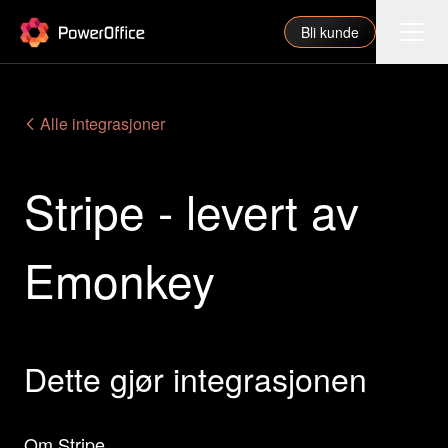
PowerOffice
Bli kunde
Funksjoner
Alle integrasjoner
Integrasjoner
Stripe - levert av
Priser
Våre partnere
Emonkey
For regnskapsfører
Om oss
Support
Dette gjør integrasjonen
Logg inn
Om Stripe