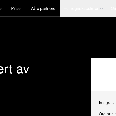
er
Priser
Våre partnere
For regnskapsfører
Om
rt av
Integras
Org.nr: 