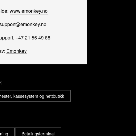
ide:
www.emonkey.no
support@emonkey.no
upport: +47 21 56 49 88
av:
Emonkey
R
enester, kassesystem og nettbutikk
sning
Betalingsterminal