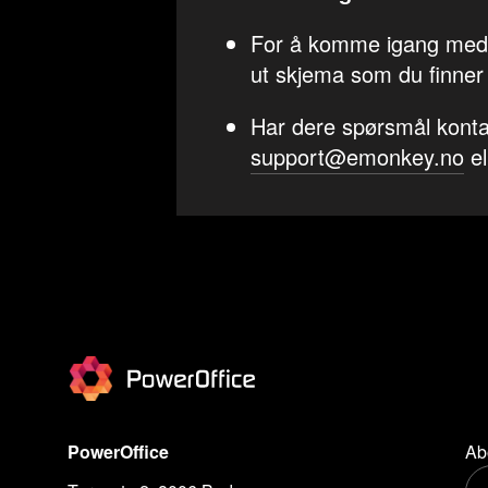
For å komme igang med in
ut skjema som du finner
Har dere spørsmål konta
support@emonkey.no
el
PowerOffice
Ab