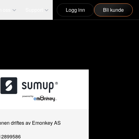
 oss
Support
Logg inn
Bli kunde
jonen driftes av Emonkey AS
912899586