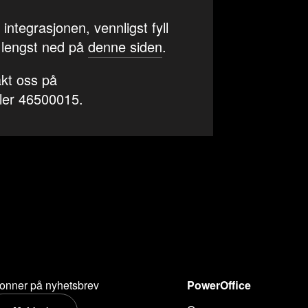
tegrasjonen, vennligst fyll
 lengst ned på
denne siden
.
kt oss på
ler 46500015.
onner på nyhetsbrev
PowerOffice