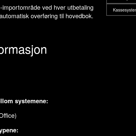
ce-importområde ved hver utbetaling
Kassesyst
utomatisk overføring til hovedbok.
formasjon
ellom systemene:
Office)
typene: