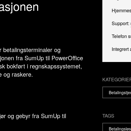
rasjonen
Hjemmes
Support:
Telefon s
 betalingsterminaler og
Integrert 
sjonen fra SumUp til PowerOffice
isk bokført i regnskapssystemet,
e og raskere.
KATEGORIE
Betalingstj
ør og gebyr fra SumUp til
TAGS
Betalingslø