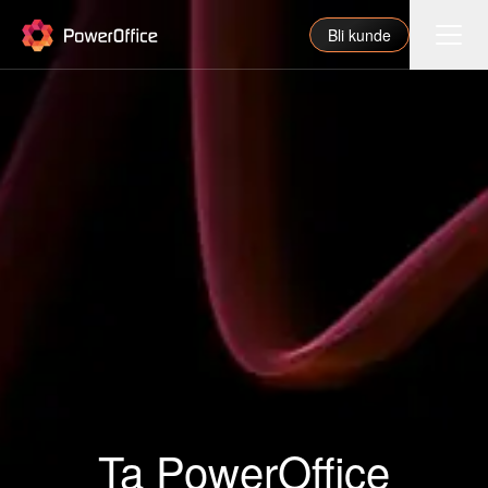
PowerOffice
Bli kunde
Funksjoner
Integrasjoner
Priser
Våre partnere
For regnskapsfører
Om oss
Support
Ta PowerOffice
Logg inn