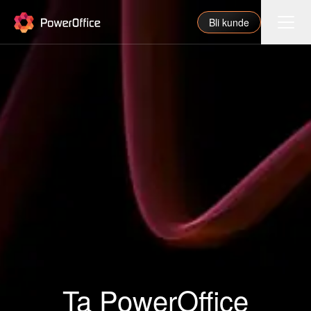
PowerOffice
Bli kunde
Funksjoner
Integrasjoner
Priser
Våre partnere
For regnskapsfører
Om oss
Support
Ta PowerOffice
Logg inn