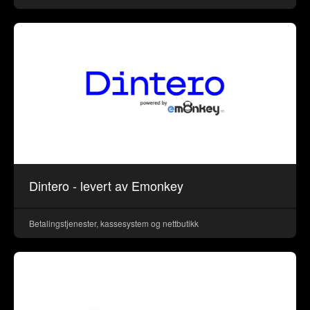
Dintero - levert av Emonkey
Betalingstjenester, kassesystem og nettbutikk