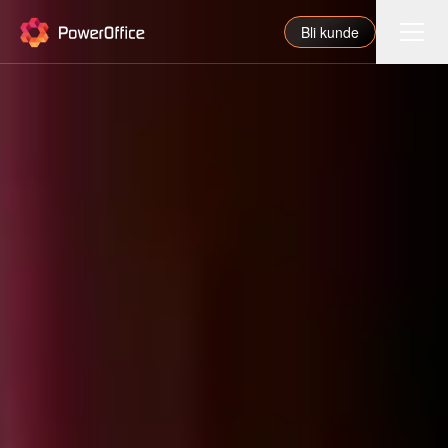
PowerOffice
Bli kunde
Funksjoner
Integrasjoner
Priser
Våre partnere
For regnskapsfører
Om oss
Support
Logg inn