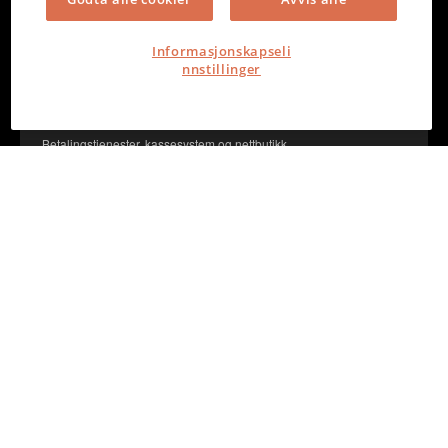
Informasjonskapseli
nnstillinger
Stripe via Vevr - levert av ECIT
Betalingstjenester, kassesystem og nettbutikk
SumUp - levert av Integrera